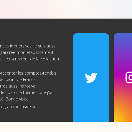
nces immersives. Je suis aussi
J'ai créé
mon établissement
suis co-créateur de
la collection
s présenter les comptes-rendus
e loisirs de France
rrez aussi retrouver
re des parcs à thèmes que j'ai
té. Bonne visite.
programme InsidEars