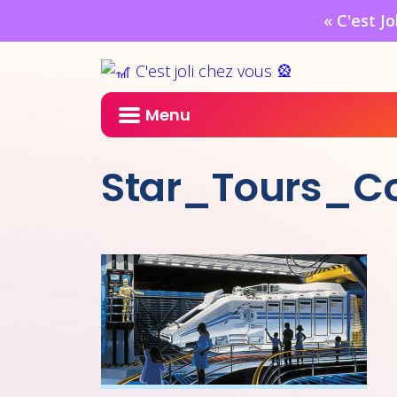
« C'est J
Menu
Star_Tours_C