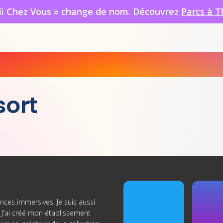
oli Chez Vous » change de nom. Découvrez
Parcs à T
sort
nces immersives. Je suis aussi
J'ai créé
mon établissement