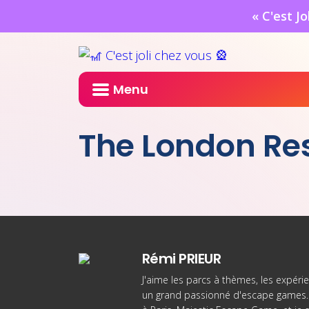
« C'est J
Menu
The London Re
Rémi PRIEUR
J'aime les parcs à thèmes, les expérie
un grand passionné d'escape games. 