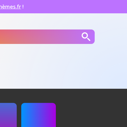
hèmes.fr
!