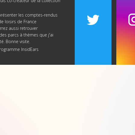
suis co-créateur de
la collection
s présenter les comptes-rendus
e loisirs de France
rrez aussi retrouver
re des parcs à thèmes que j'ai
té. Bonne visite.
programme InsidEars