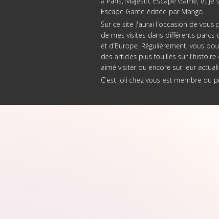
à Paris
, Majestic Escape Game, et je 
Escape Game éditée par Mango
.
Sur ce site j'aurai l'occasion de vou
de mes visites dans différents parcs d
et d'Europe. Régulièrement, vous pou
des articles plus fouillés sur l'histoi
aimé visiter ou encore sur leur actuali
C'est joli chez vous est membre du 