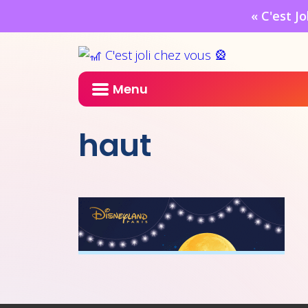
« C'est J
Menu
haut