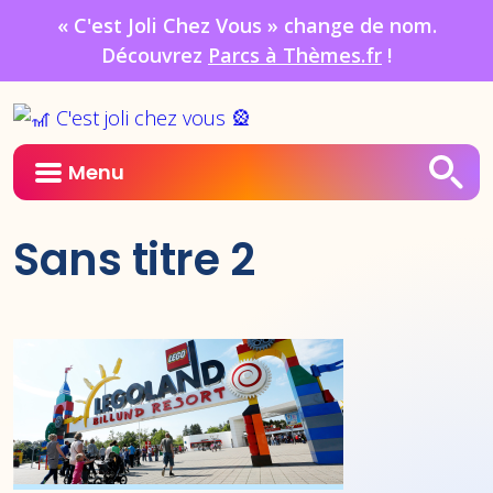
« C'est Joli Chez Vous » change de nom.
Découvrez
Parcs à Thèmes.fr
!
Menu
Sans titre 2