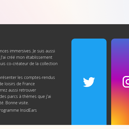
nces immersives. Je suis aussi
J'ai créé
mon établissement
suis co-créateur de
la collection
s présenter les comptes-rendus
e loisirs de France
rrez aussi retrouver
re des parcs à thèmes que j'ai
té. Bonne visite.
programme InsidEars