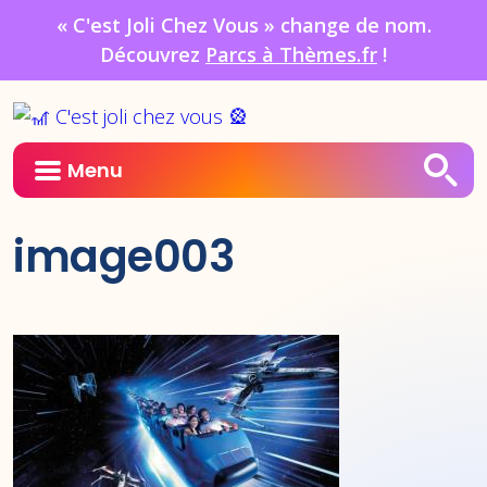
« C'est Joli Chez Vous » change de nom.
Découvrez
Parcs à Thèmes.fr
!
Menu
image003