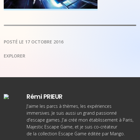
POSTÉ LE 17 OCTOBRE 2016
EXPLORER
Rémi PRIEUR
J'aime les parcs à thèmes, les expériences
immersives. Je suis aussi un grand passionné
d'escape games. J'ai créé
mon établissement à Paris
,
Majestic Escape Game, et je suis co-créateur
de
la collection Escape Game éditée par Mango
.