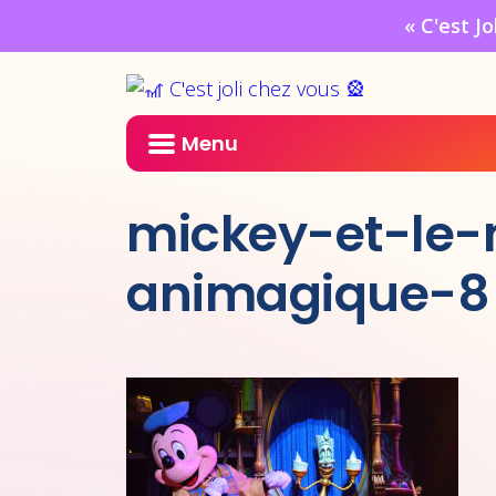
« C'est J
Menu
mickey-et-le-
animagique-8