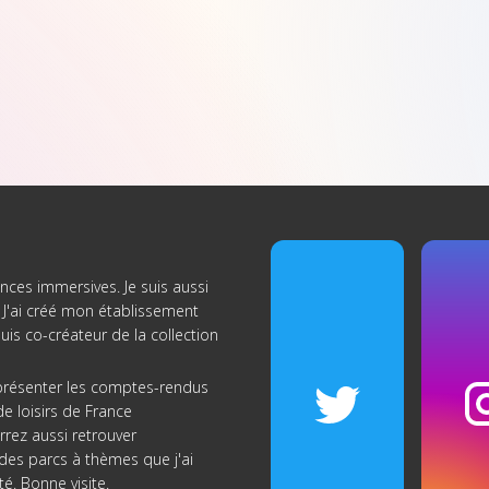
nces immersives. Je suis aussi
J'ai créé
mon établissement
suis co-créateur de
la collection
s présenter les comptes-rendus
e loisirs de France
rrez aussi retrouver
re des parcs à thèmes que j'ai
té. Bonne visite.