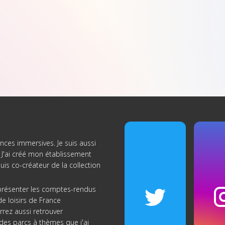
nces immersives. Je suis aussi
J'ai créé
mon établissement
suis co-créateur de
la collection
s présenter les comptes-rendus
e loisirs de France
rrez aussi retrouver
re des parcs à thèmes que j'ai