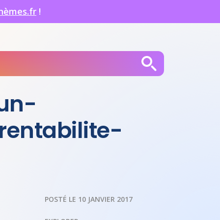
hèmes.fr
!
-un-
entabilite-
POSTÉ LE 10 JANVIER 2017