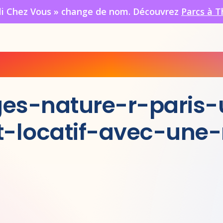
oli Chez Vous » change de nom. Découvrez
Parcs à T
ges-nature-r-paris
-locatif-avec-une-r