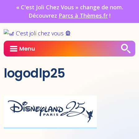
« C'est Joli Chez Vous » change de nom.
Découvrez
Parcs à Thèmes.fr
!
Menu
logodlp25