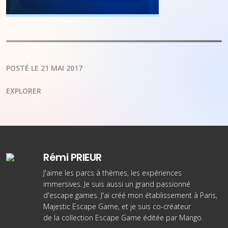
POSTÉ LE 21 MAI 2017
EXPLORER
Rémi PRIEUR
J'aime les parcs à thèmes, les expériences
immersives. Je suis aussi un grand passionné
d'escape games. J'ai créé
mon établissement à Paris
,
Majestic Escape Game, et je suis co-créateur
de
la collection Escape Game éditée par Mango
.