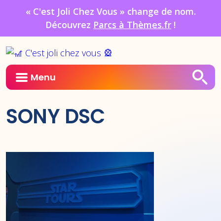
« C'est Joli Chez Vous » change de nom.
Découvrez
Parcs à Thèmes.fr
!
Menu
SONY DSC