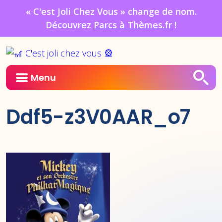
« C'est Joli Chez Vous » change de nom.
Découvrez
Parcs à Thèmes.fr
!
Menu
Ddf5-z3V0AAR_o7