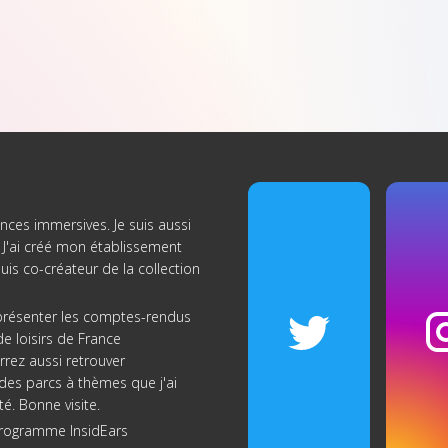
nces immersives. Je suis aussi
J'ai créé
mon établissement
suis co-créateur de
la collection
s présenter les comptes-rendus
e loisirs de France
rrez aussi retrouver
re des parcs à thèmes que j'ai
té. Bonne visite.
programme InsidEars