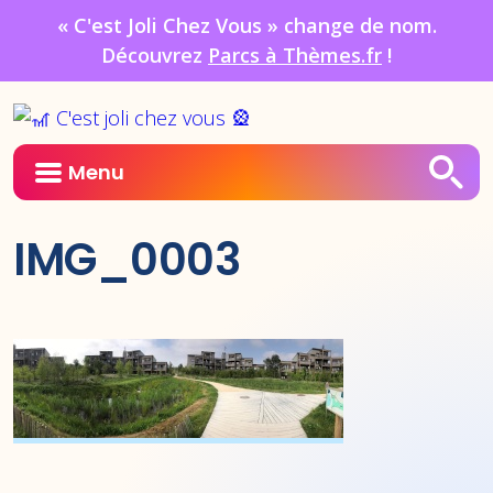
« C'est Joli Chez Vous » change de nom.
Découvrez
Parcs à Thèmes.fr
!
Menu
IMG_0003